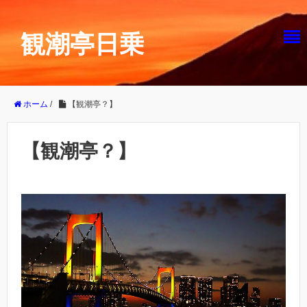
観潮亭日乗
ホーム
/
【観潮亭？】
【観潮亭？】