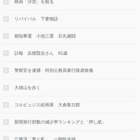
映画「浮雲」を観る
リバイバル 下妻物語
都知事選 小池三選 石丸健闘
訃報 浜畑賢吉さん 81歳
警察官を逮捕 特別公務員暴行陵虐致傷
大雄山を歩く
コルビュジエ絵画展 大倉集古館
新聞発行部数の減少率ランキングと「押し紙」
江藤淳「妻と私」 一卵性夫婦