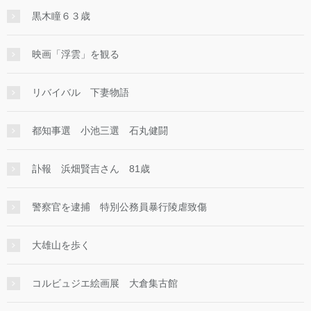
黒木瞳６３歳
映画「浮雲」を観る
リバイバル 下妻物語
都知事選 小池三選 石丸健闘
訃報 浜畑賢吉さん 81歳
警察官を逮捕 特別公務員暴行陵虐致傷
大雄山を歩く
コルビュジエ絵画展 大倉集古館